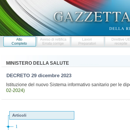
Atto
Avviso di rettifica
Lavori
Direttive U
Completo
Errata corrige
Preparatori
recepite
MINISTERO DELLA SALUTE
DECRETO
29 dicembre 2023
Istituzione del nuovo Sistema informativo sanitario per le 
02-2024)