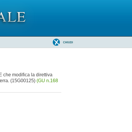
CHIUDI
E che modifica la direttiva
 serra. (15G00125)
(GU n.168