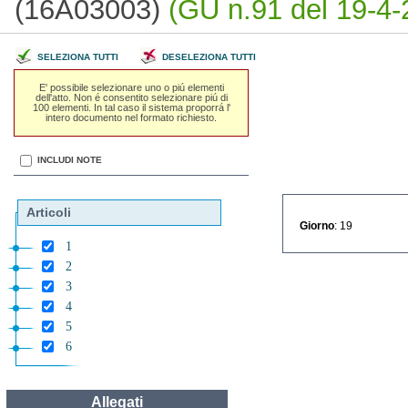
(16A03003)
(GU n.91 del 19-4-
SELEZIONA TUTTI
DESELEZIONA TUTTI
E' possibile selezionare uno o piú elementi
dell'atto. Non é consentito selezionare piú di
100 elementi. In tal caso il sistema proporrá l'
intero documento nel formato richiesto.
INCLUDI NOTE
Articoli
Giorno
: 19
1
2
3
4
5
6
Allegati