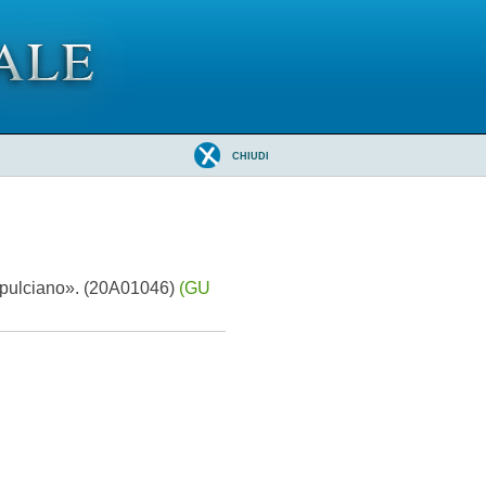
CHIUDI
tepulciano». (20A01046)
(GU