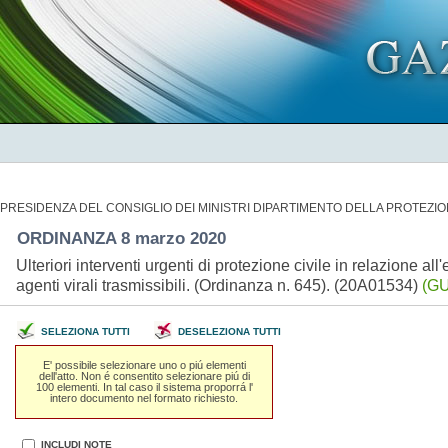
PRESIDENZA DEL CONSIGLIO DEI MINISTRI DIPARTIMENTO DELLA PROTEZIO
ORDINANZA 8 marzo 2020
Ulteriori interventi urgenti di protezione civile in relazione a
agenti virali trasmissibili. (Ordinanza n. 645). (20A01534)
(GU
SELEZIONA TUTTI
DESELEZIONA TUTTI
E' possibile selezionare uno o piú elementi
dell'atto. Non é consentito selezionare piú di
100 elementi. In tal caso il sistema proporrá l'
intero documento nel formato richiesto.
INCLUDI NOTE