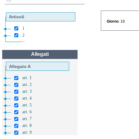
Articoli
Giorno
: 19
1
2
Allegati
Allegato A
art. 1
art. 2
art. 3
art. 4
art. 5
art. 6
art. 7
art. 8
art. 9