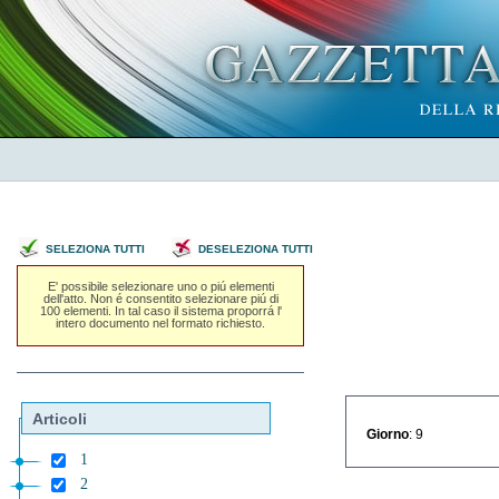
SELEZIONA TUTTI
DESELEZIONA TUTTI
E' possibile selezionare uno o piú elementi
dell'atto. Non é consentito selezionare piú di
100 elementi. In tal caso il sistema proporrá l'
intero documento nel formato richiesto.
Articoli
Giorno
: 9
1
2