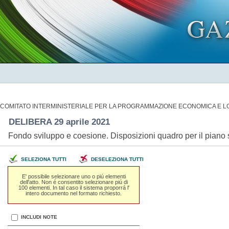
COMITATO INTERMINISTERIALE PER LA PROGRAMMAZIONE ECONOMICA E LO
DELIBERA 29 aprile 2021
Fondo sviluppo e coesione. Disposizioni quadro per il piano
SELEZIONA TUTTI
DESELEZIONA TUTTI
E' possibile selezionare uno o piú elementi
dell'atto. Non é consentito selezionare piú di
100 elementi. In tal caso il sistema proporrá l'
intero documento nel formato richiesto.
INCLUDI NOTE