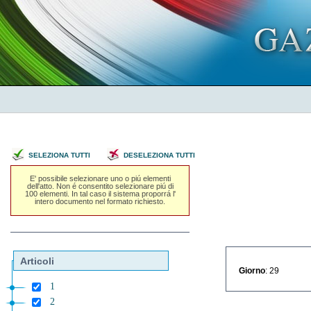
SELEZIONA TUTTI
DESELEZIONA TUTTI
E' possibile selezionare uno o piú elementi
dell'atto. Non é consentito selezionare piú di
100 elementi. In tal caso il sistema proporrá l'
intero documento nel formato richiesto.
Articoli
Giorno
: 29
1
2