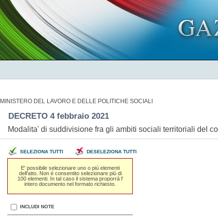
MINISTERO DEL LAVORO E DELLE POLITICHE SOCIALI
DECRETO 4 febbraio 2021
Modalita' di suddivisione fra gli ambiti sociali territoriali del
SELEZIONA TUTTI
DESELEZIONA TUTTI
E' possibile selezionare uno o piú elementi
dell'atto. Non é consentito selezionare piú di
100 elementi. In tal caso il sistema proporrá l'
intero documento nel formato richiesto.
INCLUDI NOTE