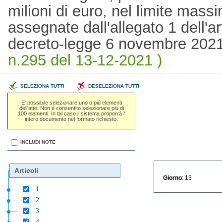
milioni di euro, nel limite massi
assegnate dall'allegato 1 dell'a
decreto-legge 6 novembre 2021
n.295 del 13-12-2021 )
SELEZIONA TUTTI
DESELEZIONA TUTTI
E' possibile selezionare uno o piú elementi
dell'atto. Non é consentito selezionare piú di
100 elementi. In tal caso il sistema proporrá l'
intero documento nel formato richiesto.
INCLUDI NOTE
Articoli
Giorno
: 13
1
2
3
4