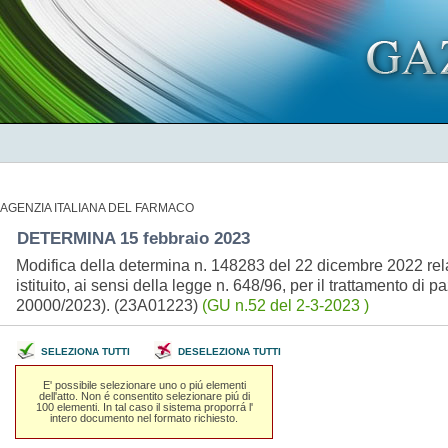
AGENZIA ITALIANA DEL FARMACO
DETERMINA 15 febbraio 2023
Modifica della determina n. 148283 del 22 dicembre 2022 rela
istituito, ai sensi della legge n. 648/96, per il trattamento di
20000/2023). (23A01223)
(GU n.52 del 2-3-2023 )
SELEZIONA TUTTI
DESELEZIONA TUTTI
E' possibile selezionare uno o piú elementi
dell'atto. Non é consentito selezionare piú di
100 elementi. In tal caso il sistema proporrá l'
intero documento nel formato richiesto.