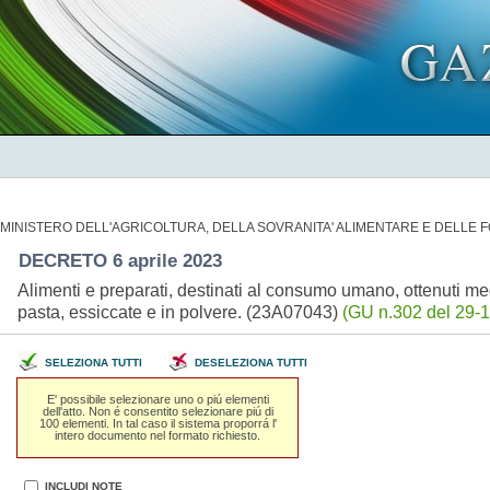
MINISTERO DELL'AGRICOLTURA, DELLA SOVRANITA' ALIMENTARE E DELLE 
DECRETO 6 aprile 2023
Alimenti e preparati, destinati al consumo umano, ottenuti medi
pasta, essiccate e in polvere. (23A07043)
(GU n.302 del 29-1
SELEZIONA TUTTI
DESELEZIONA TUTTI
E' possibile selezionare uno o piú elementi
dell'atto. Non é consentito selezionare piú di
100 elementi. In tal caso il sistema proporrá l'
intero documento nel formato richiesto.
INCLUDI NOTE