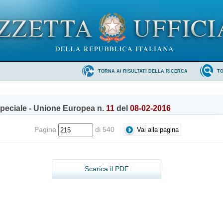
TORNA AI RISULTATI DELLA RICERCA
T
peciale - Unione Europea n.
11
del
08-02-2016
Pagina
di 540
Scarica il PDF