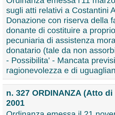
Ordinanza emessa l'11 marzo 
sugli atti relativi a Costantin
Donazione con riserva della fa
donante di costituire a propr
pecuniaria di assistenza mora
donatario (tale da non assorbi
- Possibilita' - Mancata previs
ragionevolezza e di uguaglianz
n. 327 ORDINANZA (Atto d
2001
Ordinanza emessa il 21 nove