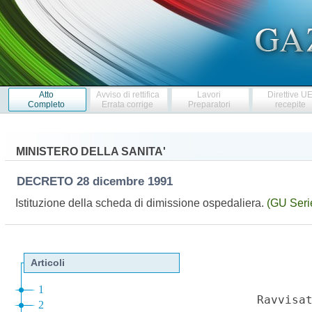
Atto
Avviso di rettifica
Lavori
Direttive U
Completo
Errata corrige
Preparatori
recepite
MINISTERO DELLA SANITA'
DECRETO
28 dicembre 1991
Istituzione della scheda di dimissione ospedaliera.
(GU Seri