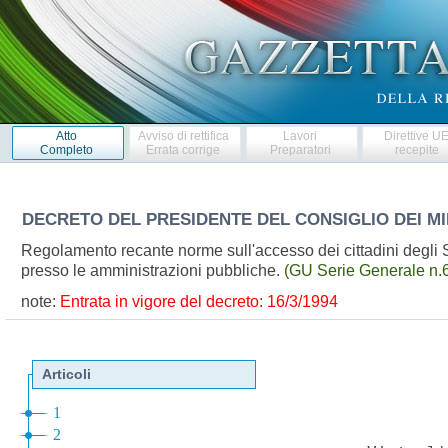
Atto
Avviso di rettifica
Lavori
Direttive U
Completo
Errata corrige
Preparatori
recepite
DECRETO DEL PRESIDENTE DEL CONSIGLIO DEI MI
Regolamento recante norme sull'accesso dei cittadini degli S
presso le amministrazioni pubbliche.
(GU Serie Generale n.
note:
Entrata in vigore del decreto: 16/3/1994