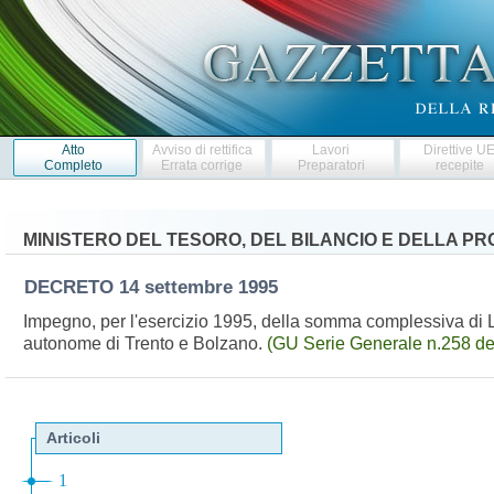
Atto
Avviso di rettifica
Lavori
Direttive U
Completo
Errata corrige
Preparatori
recepite
MINISTERO DEL TESORO, DEL BILANCIO E DELLA 
DECRETO
14 settembre 1995
Impegno, per l'esercizio 1995, della somma complessiva di L
autonome di Trento e Bolzano.
(GU Serie Generale n.258 de