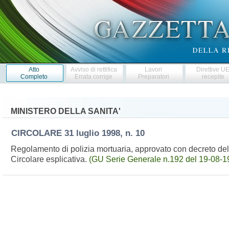
Atto
Avviso di rettifica
Lavori
Direttive U
Completo
Errata corrige
Preparatori
recepite
MINISTERO DELLA SANITA'
CIRCOLARE
31 luglio 1998, n. 10
Regolamento di polizia mortuaria, approvato con decreto del
Circolare esplicativa.
(GU Serie Generale n.192 del 19-08-1