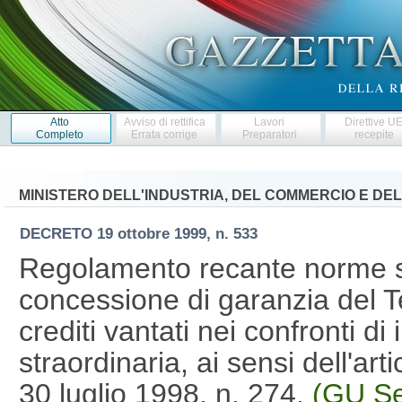
Atto
Avviso di rettifica
Lavori
Direttive U
Completo
Errata corrige
Preparatori
recepite
MINISTERO DELL'INDUSTRIA, DEL COMMERCIO E DE
DECRETO
19 ottobre 1999, n. 533
Regolamento recante norme sul
concessione di garanzia del Te
crediti vantati nei confronti d
straordinaria, ai sensi dell'ar
30 luglio 1998, n. 274.
(GU Se