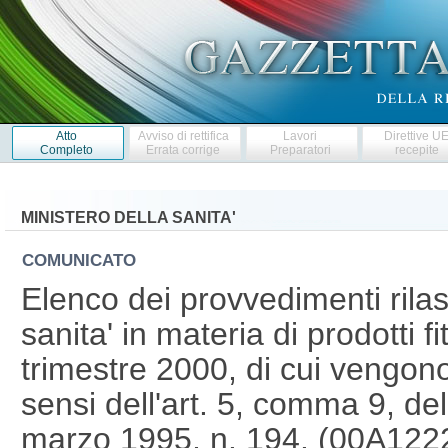
Atto
Avviso di rettifica
Lavori
Direttive U
Completo
Errata corrige
Preparatori
recepite
MINISTERO DELLA SANITA'
COMUNICATO
Elenco dei provvedimenti rilasc
sanita' in materia di prodotti f
trimestre 2000, di cui vengono
sensi dell'art. 5, comma 9, del
marzo 1995, n. 194. (00A122