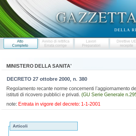
Atto
Avviso di rettifica
Lavori
Direttive U
Completo
Errata corrige
Preparatori
recepite
MINISTERO DELLA SANITA'
DECRETO
27 ottobre 2000, n. 380
Regolamento recante norme concernenti l'aggiornamento della
istituti di ricovero pubblici e privati.
(GU Serie Generale n.29
note:
Entrata in vigore del decreto: 1-1-2001