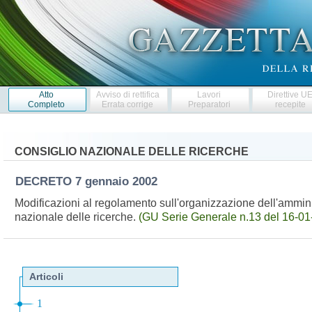
Atto
Avviso di rettifica
Lavori
Direttive U
Completo
Errata corrige
Preparatori
recepite
CONSIGLIO NAZIONALE DELLE RICERCHE
DECRETO
7 gennaio 2002
Modificazioni al regolamento sull'organizzazione dell'ammini
nazionale delle ricerche.
(GU Serie Generale n.13 del 16-01