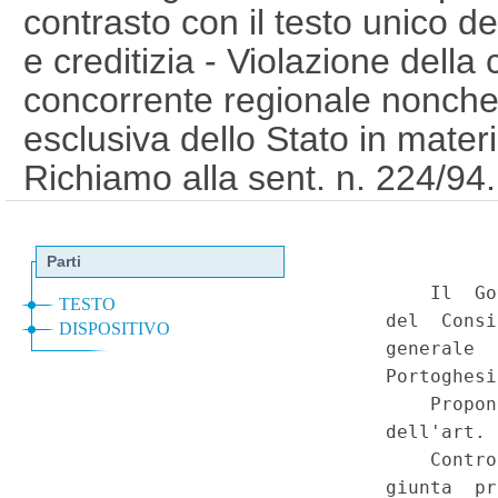
contrasto con il testo unico de
e creditizia - Violazione della
concorrente regionale nonche
esclusiva dello Stato in mater
Richiamo alla sent. n. 224/94
Sardegna 22 aprile 2002, n. 7, 
117; d.lgs. 1 settembre 1993 n
locali - Norme della Regione 
controlli - Permanenza transito
eventuale di legittimita' sugli at
contrasto con il principio cost
tra Comuni e Regioni e con l'a
di controllo operata con legge