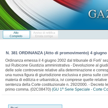
Atto
Avviso di rettifica
Completo
Errata corrige
N. 381 ORDINANZA (Atto di promovimento) 4 giugno
Ordinanza emessa il 4 giugno 2002 dal tribunale di Forli' se
sul Rubicone Giustizia amministrativa - Devoluzione al giudice
delle sole controversie relative alla determinazione e corresp
una nuova figura di giurisdizione esclusiva e piena sulle co
materia di edilizia e urbanistica, ivi comprese quelle relativ
sentenza della Corte costituzionale n. 292/2000. - Decreto leg
a
primo comma. (02C08470)
(GU 1
Serie Speciale - Corte Co