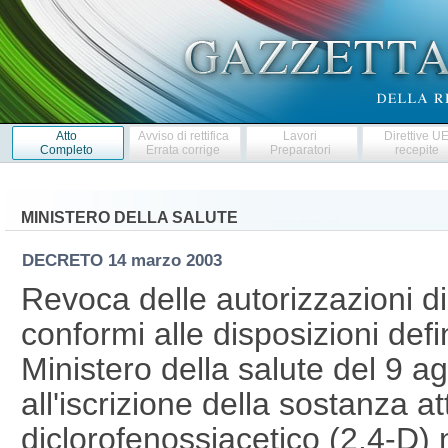
Atto
Avviso di rettifica
Lavori
Direttive U
Completo
Errata corrige
Preparatori
recepite
MINISTERO DELLA SALUTE
DECRETO
14 marzo 2003
Revoca delle autorizzazioni di 
conformi alle disposizioni defi
Ministero della salute del 9 a
all'iscrizione della sostanza at
diclorofenossiacetico (2,4-D) n