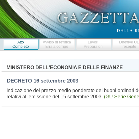
Atto
Avviso di rettifica
Lavori
Direttive U
Completo
Errata corrige
Preparatori
recepite
MINISTERO DELL'ECONOMIA E DELLE FINANZE
DECRETO
16 settembre 2003
Indicazione del prezzo medio ponderato dei buoni ordinari d
relativi all'emissione del 15 settembre 2003.
(GU Serie Gener