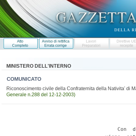
Atto
Avviso di rettifica
Lavori
Direttive U
Completo
Errata corrige
Preparatori
recepite
MINISTERO DELL'INTERNO
COMUNICATO
Riconoscimento civile della Confraternita della Nativita' di 
Generale n.288 del 12-12-2003)