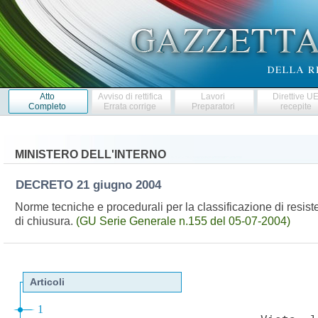
Atto
Avviso di rettifica
Lavori
Direttive U
Completo
Errata corrige
Preparatori
recepite
MINISTERO DELL'INTERNO
DECRETO
21 giugno 2004
Norme tecniche e procedurali per la classificazione di resist
di chiusura.
(GU Serie Generale n.155 del 05-07-2004)