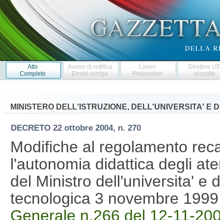
Atto
Avviso di rettifica
Lavori
Direttive U
Completo
Errata corrige
Preparatori
recepite
MINISTERO DELL'ISTRUZIONE, DELL'UNIVERSITA' E 
DECRETO
22 ottobre 2004, n. 270
Modifiche al regolamento rec
l'autonomia didattica degli at
del Ministro dell'universita' e d
tecnologica 3 novembre 1999
Generale n.266 del 12-11-20