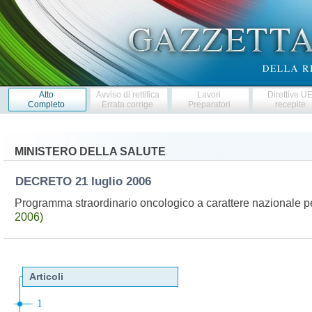
Atto
Avviso di rettifica
Lavori
Direttive U
Completo
Errata corrige
Preparatori
recepite
MINISTERO DELLA SALUTE
DECRETO
21 luglio 2006
Programma straordinario oncologico a carattere nazionale p
2006)