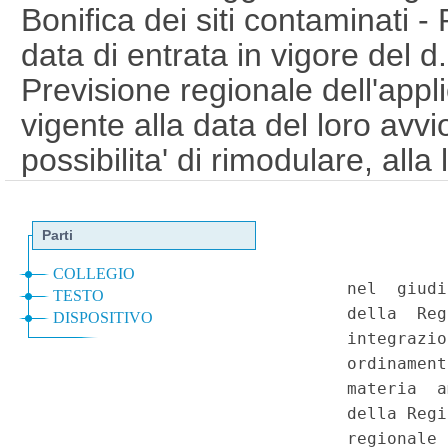
Bonifica dei siti contaminati - 
data di entrata in vigore del d
Previsione regionale dell'applic
vigente alla data del loro avvi
possibilita' di rimodulare, alla
gli interventi di bonifica gia' a
competenza statale esclusiva i
dell'ambiente» - Illegittimita' 
Regione Emilia-Romagna 1° gi
come modificato dall'art. 25 d
Emilia-Romagna 28 luglio 2006,
117, comma secondo, lettera s)
152, art. 265, comma 4). (0