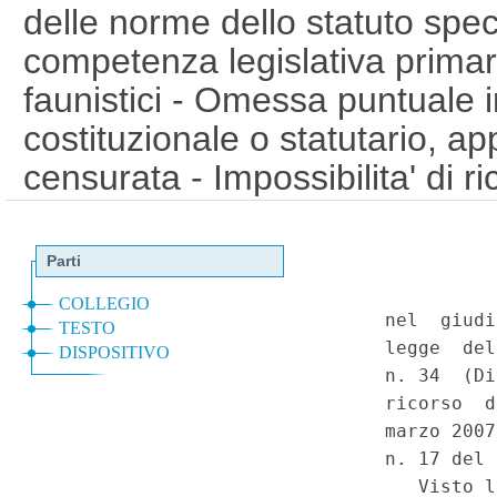
delle norme dello statuto speci
competenza legislativa primari
faunistici - Omessa puntuale 
costituzionale o statutario, app
censurata - Impossibilita' di ri
del thema decidendum - Inammi
Legge della Regione Valle d'
34, artt. 3 e 4. - Costituzion
lettera s), in relazione al co
della Regione Valle d'Aosta (L
4), art. 2, comma primo, letter
direttiva del Consiglio n. 19
ed al d.lgs. 21 marzo 2005, 