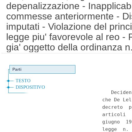
depenalizzazione - Inapplicabili
commesse anteriormente - Disp
imputati - Violazione del princip
legge piu' favorevole al reo -
gia' oggetto della ordinanza n
costituzionale. - Legge 23 dic
comma 547. - Costituzione, ar
disposto con l'art. 2 del codi
- Disciplina dell'esercizio dell'a
scommessa - Contrasto con la
(direttiva 98/34/CE) - Ripropo
oggetto della ordinanza n. 37
costituzionale. - Regio decret