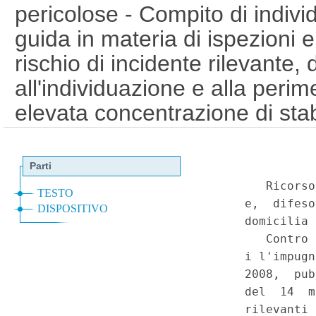
pericolose - Compito di indiv
guida in materia di ispezioni e
rischio di incidente rilevante,
all'individuazione e alla peri
elevata concentrazione di stab
di individuare gli stabilimenti
pericolose e adottare gli indiri
localizzazione piu' adeguata de
Ricorso del Governo - Asserit
riservato allo Stato, in virtu' d
recettivo della direttiva 96/82
tutela uniformi sull'intero terr
violazione della potesta' esclu