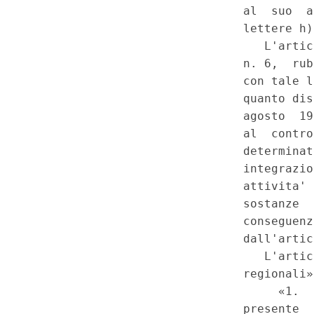
tutela dell'ambiente, dell'ecosi
Legge della Regione Puglia 7 
commi 1, 2, lett. c) e d), e 3, le
art. 117, secondo comma, lett.
agosto 1999, n. 334, artt. 14, 
direttiva del 9 dicembre 1996
(GU 1
Serie Speciale - Corte
a
8-2008)