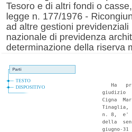
Tesoro e di altri fondi o casse, 
legge n. 177/1976 - Ricongiunz
ad altre gestioni previdenzial
nazionale di previdenza archite
determinazione della riserva 
comma 2 dell'art. 2 della legge
piu' favorevoli contenuti nelle t
legge n. 1338 del 1962, appro
gennaio 1964 anziche' di quell
febbraio 1981 - Mancata previ
principio di uguaglianza sotto il
trattamento da parte dell'ente
identiche in base alla gestion