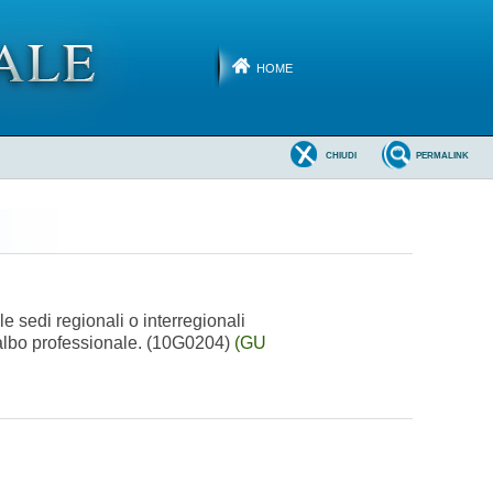
HOME
CHIUDI
PERMALINK
e sedi regionali o interregionali
ll'albo professionale. (10G0204)
(GU