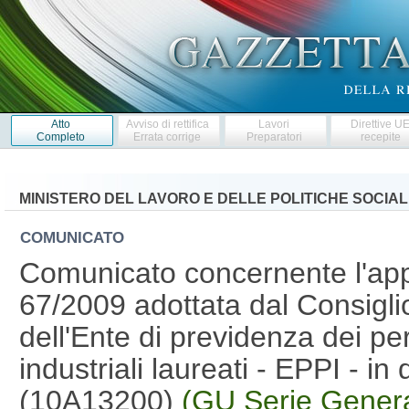
Atto
Avviso di rettifica
Lavori
Direttive U
Completo
Errata corrige
Preparatori
recepite
MINISTERO DEL LAVORO E DELLE POLITICHE SOCIAL
COMUNICATO
Comunicato concernente l'app
67/2009 adottata dal Consiglio
dell'Ente di previdenza dei perit
industriali laureati - EPPI - i
(10A13200)
(GU Serie Genera