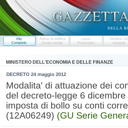
Atto
Avviso di rettifica
Lavori
Direttive U
Completo
Errata corrige
Preparatori
recepite
MINISTERO DELL'ECONOMIA E DELLE FINANZE
DECRETO
24 maggio 2012
Modalita' di attuazione dei co
del decreto-legge 6 dicembre 
imposta di bollo su conti corren
(12A06249)
(GU Serie Genera