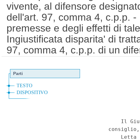
vivente, al difensore designato
dell'art. 97, comma 4, c.p.p. -
premesse e degli effetti di tal
Ingiustificata disparita' di trat
97, comma 4, c.p.p. di un difen
ex art. 102 c.p.p. di un difens
l'altro legittimato alla liquidaz
Presidente della Repubblica 3
116 e 117. - Costituzione, ar
Speciale - Corte Costituziona