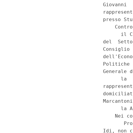
certezza del diritto - Incidenza
salute - Lesione del principio di
economica privata - Lesione d
andamento della pubblica amm
della sfera di competenza legi
regionale per l'imposizione di v
principi fondamentali. - Decre
convertito, con modificazioni,
n. 135, art. 15, comma 14. - Co
comma secondo, 32, 41, 97 e
(14C00377)
(GU 1
Serie Spec
a
n.5 del 4-2-2015)