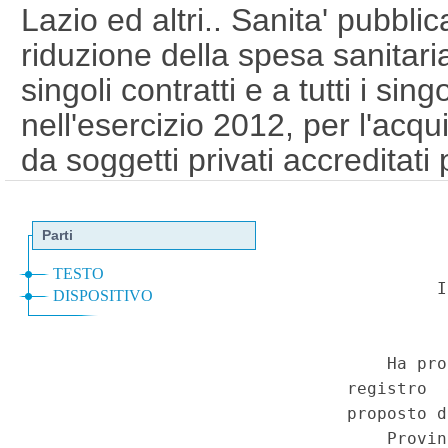
Lazio ed altri.. Sanita' pubbli
riduzione della spesa sanitaria
singoli contratti e a tutti i sing
nell'esercizio 2012, per l'acqui
da soggetti privati accreditati 
ambulatoriale e per l'assisten
una riduzione dell'importo e d
misura percentuale fissa, det
dalla Provincia autonoma, tale
complessiva annua, rispetto a
l'anno 2011, dello 0,5 per cent
cento per l'anno 2013 e del 2
dall'anno 2014 - Violazione dei