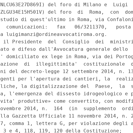
ltivazione di idrocarburi - Ricorso della Regione Veneto - Denunc
azione, delle attivita' sopradette - Violazione delle competenze 
ne civile, valorizzazione dei beni culturali e ambientali - Mancat
a direttiva 2001/42/CE - Inosservanza degli obblighi internaziona
ionevole esposizione del territorio regionale a gravi rischi in re
civile - Contrasto con il principio di precauzione fissato dal Trat
reto-legge 12 settembre 2014, n. 133, convertito, con modificazio
, 8 e 10. - Costituzione, artt. 3, 9, 11, 32, 97, 117, primo comma,
118, 119 e 120. Bilancio e contabilita' pubblica - Misure urgenti
Paese, la semplificazione burocratica, l'emergenza del dissesto 
Regioni - Contributo alla finanza pubblica delle Regioni a statuto 
gione Veneto con ric. n. 63/14) - Anticipazione dal 31 ottobre 2
to-Regioni - Ricorso della Regione Veneto - Denunciata irragione
 pubblica - Violazione del principio di leale collaborazione. - 
la legge 11 novembre 2014, n. 164, art. 42, comma 1. - Costituzion
nale n.8 del 25-2-2015)