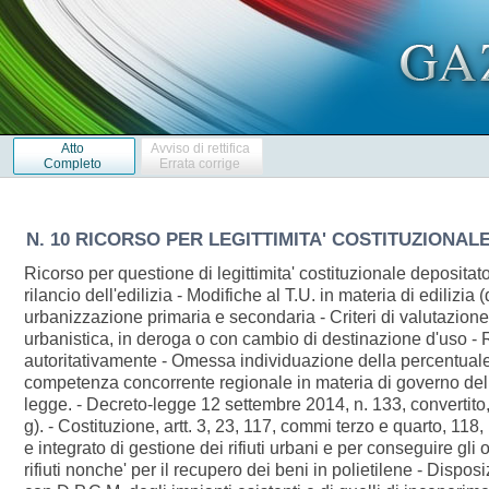
Atto
Avviso di rettifica
Completo
Errata corrige
N. 10 RICORSO PER LEGITTIMITA' COSTITUZIONALE 
Ricorso per questione di legittimita' costituzionale depositat
rilancio dell'edilizia - Modifiche al T.U. in materia di edilizia
urbanizzazione primaria e secondaria - Criteri di valutazione 
urbanistica, in deroga o con cambio di destinazione d'uso - 
autoritativamente - Omessa individuazione della percentuale d
competenza concorrente regionale in materia di governo del ter
legge. - Decreto-legge 12 settembre 2014, n. 133, convertito,
g). - Costituzione, artt. 3, 23, 117, commi terzo e quarto, 1
e integrato di gestione dei rifiuti urbani e per conseguire gli o
rifiuti nonche' per il recupero dei beni in polietilene - Dispo