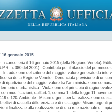
16 gennaio 2015
o in cancelleria il 16 gennaio 2015 (della Regione Veneto). Ediliz
 (d.P.R. n. 380 del 2001) - Contributo per il rilascio del permesso 
- Introduzione del criterio del maggior valore generato da interv
Ricorso della Regione Veneto - Denunciata previsione di un cont
i ripartizione del maggior valore tra l'amministrazione comunale
ritorio e urbanistica - Violazione del principio di ragionevolezz
 con modificazioni, dall'art. 1, comma 1, della legge 11 novembre
18, 119 e 120. Ambiente - Misure urgenti per la realizzazione su 
biettivi di raccolta differenziata e di riciclaggio. Misure urgenti pe
sizioni finalizzate alla realizzazione di una rete nazionale di imp