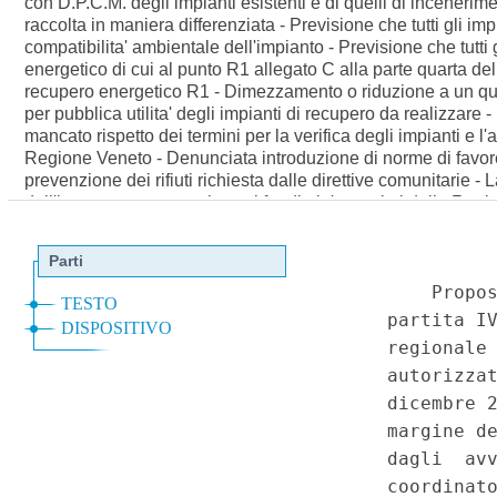
con D.P.C.M. degli impianti esistenti e di quelli di inceneri
raccolta in maniera differenziata - Previsione che tutti gli im
compatibilita' ambientale dell'impianto - Previsione che tutti
energetico di cui al punto R1 allegato C alla parte quarta del 
recupero energetico R1 - Dimezzamento o riduzione a un quar
per pubblica utilita' degli impianti di recupero da realizzare 
mancato rispetto dei termini per la verifica degli impianti e 
Regione Veneto - Denunciata introduzione di norme di favore a
prevenzione dei rifiuti richiesta dalle direttive comunitarie 
dell'intervento governativo sui fondi gia' stanziati dalla Regi
clausola di salvezza delle competenze regionali nonostante l
con le competenze regionali in materia di tutela della salute, 
leale collaborazione - Mancata previsione dell'autorizzazion
internazionali - Violazione del principio di legittimo affidam
Decreto-legge 12 settembre 2014, n. 133, convertito, con modi
9. - Costituzione, artt. 3, 11 e 117, primo comma, in relazi
Energia - Misure per la valorizzazione delle risorse energetich
stoccaggio sotterraneo di gas naturale come attivita' di interess
economico della predisposizione di un piano delle aree in cui
competenza al rilascio del provvedimento di VIA relativamente a
Disciplina transitoria degli effetti dello spostamento di compe
Applicazione delle nuove norme sul titolo concessorio anche a
procedimenti in corso - Modifiche normative concernenti i prog