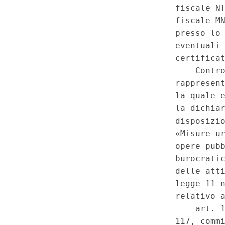
delle aree di altri Paesi rivieraschi oggetto di ricerca e co
statale, in assenza di un adeguato elemento di leale collabor
energia, tutela della salute, governo del territorio, protezio
autorizzazione ambientale strategica (VAS) in violazione dell
ragionevolezza - Difetto di proporzionalita' - Denunciata irrag
per motivi ambientali, di tutela della salute e di protezione 
europea - Lesione all'integrita' del demanio regionale. - Dec
11 novembre 2014, n. 164, art. 38, commi 1, 1-bis, 2, 3, 4, 5, 6
2001/42/CE del 27 giugno 2001, nonche' commi terzo e quarto, 
realizzazione delle opere pubbliche, la digitalizzazione del 
attivita' produttive - Disposizioni in materia di finanza delle 
7, del decreto-legge n. 66 del 2014 (gia' impugnato dalla Re
previsto per l'intesa sul riparto dei tagli in Conferenza Sta
leale esercizio della funzione di coordinamento della finanza
133, convertito, con modificazioni, dall'art. 1, comma 1, del
a
e 120. (15C00031)
(GU 1
Serie Speciale - Corte Costituzio