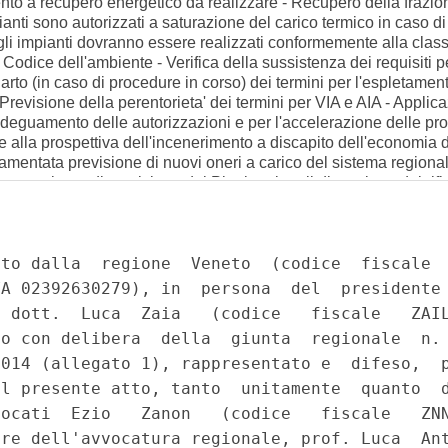
mento a recupero energetico da realizzare - Recupero della frazio
pianti sono autorizzati a saturazione del carico termico in caso d
 gli impianti dovranno essere realizzati conformemente alla class
Codice dell'ambiente - Verifica della sussistenza dei requisiti per
to (in caso di procedure in corso) dei termini per l'espletamen
- Previsione della perentorieta' dei termini per VIA e AIA - Applic
l'adeguamento delle autorizzazioni e per l'accelerazione delle pr
lla prospettiva dell'incenerimento a discapito dell'economia del
- Lamentata previsione di nuovi oneri a carico del sistema regiona
one per la predisposizione dei Piani regionali di gestione dei rif
e implicazioni della nuova disciplina con la materia della prod
di governo del territorio, di valorizzazioni dei beni ambientali e 
e ambientale strategica (VAS) in contrasto con la direttiva 2001
ento che ridonda nella violazione delle competenze regionali in ma
ficazioni, dall'art. 1, comma 1, della legge 11 novembre 2014, n.
one alla direttiva CE 2001/42/CE del 27 giugno 2001, nonche' comm
e nazionali - Qualificazione delle attivita' di prospezione, ricer
e strategico, di pubblica utilita', urgenti e indifferibili - Attrib
 sono consentite le attivita' sopradette - Trasferimento dalle Re
i progetti relativi ad attivita' di prospezione, ricerca e coltivaz
tenze - Disciplina per il conferimento di titoli minerari - Introduz
i titoli rilasciati successivamente alla data di entrata in vigor
etti sperimentali di coltivazione di giacimenti di idrocarburi in 