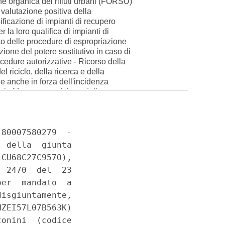
ne organica dei rifiuti urbani (FORSU)
i valutazione positiva della
ificazione di impianti di recupero
 la loro qualifica di impianti di
to delle procedure di espropriazione
azione del potere sostitutivo in caso di
ocedure autorizzative - Ricorso della
 riciclo, della ricerca e della
le anche in forza dell'incidenza
iuti - Mancata previsione della
uzione dell'energia - Sovrapposizione
di turismo - Violazione del principio di
/42/CE - Inosservanza degli obblighi
teria di governo del territorio. -
 164, art. 35, commi 1, 2, 3, 4, 5, 8 e
i terzo e quarto, 118, 119 e 120.
ca e coltivazione di idrocarburi e di
uzione al Ministero dello sviluppo
gioni al Ministero dell'ambiente della
ione di idrocarburi sulla terraferma -
ione di un titolo concessorio unico -
e del codice ambientale e ai
mare in ambiti posti in prossimita'