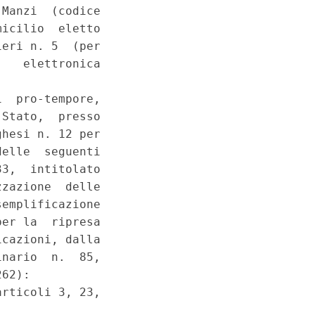
iata attrazione nella competenza
regionali in materia di produzione di
a previsione dell'assoggettamento ad
li - Violazione del principio di
lazione ad attivita' dapprima interdette
tato sul Funzionamento dell'Unione
ni, dall'art. 1, comma 1, della legge
 in relazione alla direttiva CE
 per l'apertura dei cantieri, la
idrogeologico e per la ripresa delle
ordinario di cui all'art. 46, commi 6 e
014 al 31 settembre 2014 del termine
volezza - Contrasto con un corretto e
Decreto-legge 12 settembre 2014, n.
e, artt. 3, 77, 117, comma terzo, 119