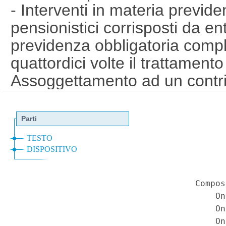
- Interventi in materia previde
pensionistici corrisposti da ent
previdenza obbligatoria comp
quattordici volte il trattamen
Assoggettamento ad un contrib
decorrere dal 1° gennaio 2014
anni - Violazione del principio
deteriore trattamento dei perce
pensionistici rispetto alle gener
tipologia di reddito - Lesione d
contributiva. - Legge 27 dicem
comma 486. - Costituzione, art
contabilita' pubblica - Disposi