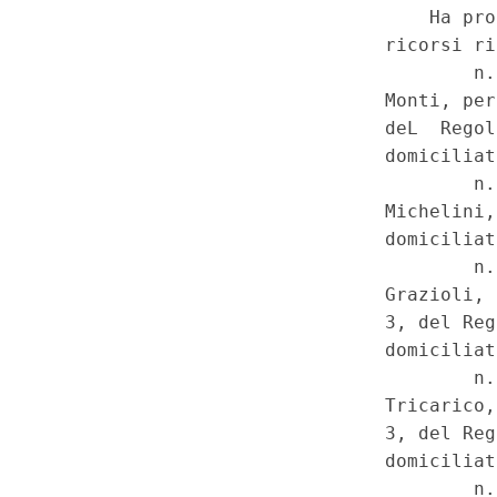
bilancio annuale e pluriennale
stabilita' 2014) - Interventi in
Risparmi derivanti dalle misur
spesa adottate, sulla base dei
486, dagli organi costituzional
Province autonome di Trento 
riferimento ai vitalizi previsti
ricoperto funzioni pubbliche el
versamento dei risparmi stessi 
dello Stato per essere destina
48 - Violazione del principio d
trattamento dei percettori di t
rispetto alle generalita' dei per