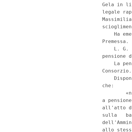
della Regione Siciliana 12 ago
comma 1. - Costituzione, artt
38, commi secondo, terzo, qu
(GU 1
Serie Speciale - Corte
a
8-2015)