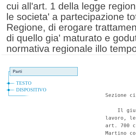
cui all'art. 1 della legge regi
le societa' a partecipazione to
Regione, di erogare trattament
di quello gia' maturato e godut
normativa regionale illo tempo
all'emanazione di una legge, s
definisca l'ambito di applicazio
la relativa copertura a carico d
del principio solidaristico - Vi
uguaglianza per lesione dei pr
della certezza del diritto - Vio
proporzionalita' ed adeguatez
differita) - Lesione della gara