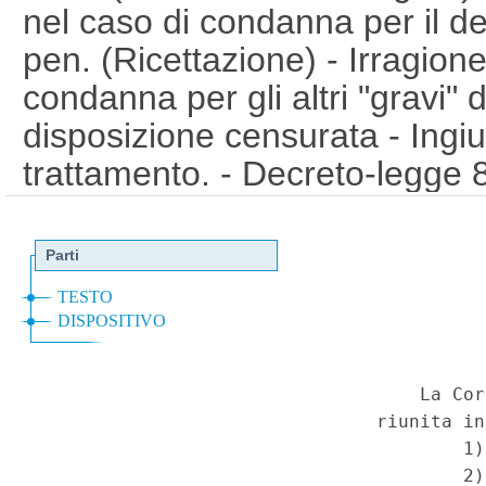
nel caso di condanna per il deli
pen. (Ricettazione) - Irragion
condanna per gli altri "gravi" de
disposizione censurata - Ingiust
trattamento. - Decreto-legge 
convertito, con modificazioni,
n. 356, art. 12-sexies, comma 1
(15C00227)
(GU 1
Serie Spec
a
n.34 del 26-8-2015)