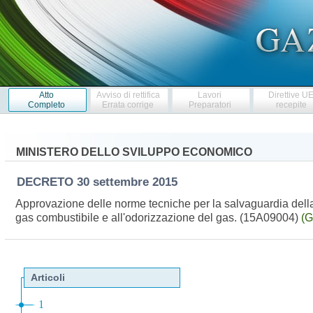
Atto
Avviso di rettifica
Lavori
Direttive U
Completo
Errata corrige
Preparatori
recepite
MINISTERO DELLO SVILUPPO ECONOMICO
DECRETO
30 settembre 2015
Approvazione delle norme tecniche per la salvaguardia della s
gas combustibile e all'odorizzazione del gas. (15A09004)
(G