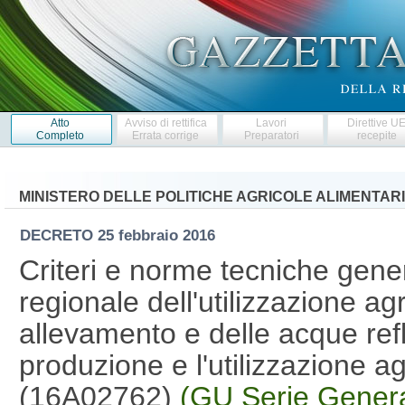
Atto
Avviso di rettifica
Lavori
Direttive U
Completo
Errata corrige
Preparatori
recepite
MINISTERO DELLE POLITICHE AGRICOLE ALIMENTARI
DECRETO
25 febbraio 2016
Criteri e norme tecniche genera
regionale dell'utilizzazione ag
allevamento e delle acque ref
produzione e l'utilizzazione a
(16A02762)
(GU Serie Genera