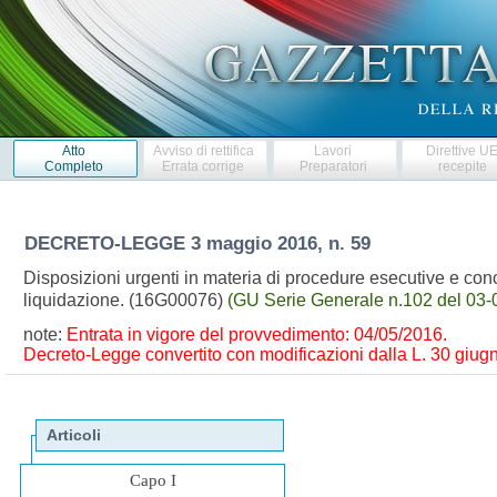
Atto
Avviso di rettifica
Lavori
Direttive U
Completo
Errata corrige
Preparatori
recepite
DECRETO-LEGGE
3 maggio 2016, n. 59
Disposizioni urgenti in materia di procedure esecutive e conco
liquidazione. (16G00076)
(GU Serie Generale n.102 del 03-
note:
Entrata in vigore del provvedimento: 04/05/2016.
Decreto-Legge convertito con modificazioni dalla L. 30 giugn