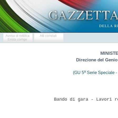
Avviso di rettifica
Atti correlati
Errata corrige
MINIST
Direzione del Genio
a
(GU 5
Serie Speciale - 
      Bando di gara - Lavori r