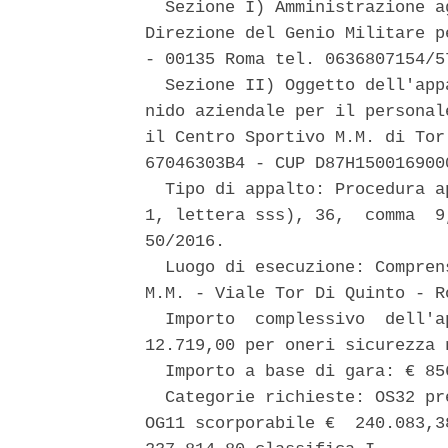
  Sezione I) Amministrazione a
Direzione del Genio Militare p
- 00135 Roma tel. 0636807154/5
  Sezione II) Oggetto dell'app
nido aziendale per il personal
il Centro Sportivo M.M. di Tor
67046303B4 - CUP D87H1500169000
  Tipo di appalto: Procedura a
1, lettera sss), 36,  comma  9
50/2016. 

  Luogo di esecuzione: Compren
M.M. - Viale Tor Di Quinto - Ro
  Importo  complessivo  dell'a
12.719,00 per oneri sicurezza 
  Importo a base di gara: € 856
  Categorie richieste: OS32 pr
OG11 scorporabile €  240.083,3