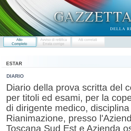
Atto
Avviso di rettifica
Atti correlati
Completo
Errata corrige
ESTAR
DIARIO
Diario della prova scritta del 
per titoli ed esami, per la cope
di dirigente medico, disciplina
Rianimazione, presso l'Azienda
Toscana Sud Est e Azienda osp